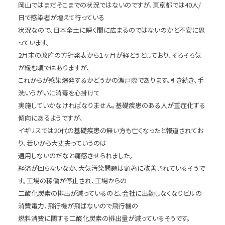
岡山ではまだそこまでの状況ではないのですが、東京都では40人/
日で感染者が増えて行っている
状況なので、日本全土に瞬く間に広まるのではないのかと不安に思
っています。
2月末の政府の方針発表から１ヶ月が経とうとしており、そろそろ気
が緩む頃ではありますが、
これからが感染爆発するかどうかの瀬戸際であります。引き続き、手
洗いうがいに消毒を心掛けて
実施していかなければなりません。基礎疾患のある人が重症化する
傾向にあるようですが、
イギリスでは20代の基礎疾患の無い方も亡くなったと報道されてお
り、若いから大丈夫っていうのは
通用しないのだなと痛感させられました。
経済が回らないなか、大気汚染問題は顕著に改善されているそうで
す。工場の稼働が停止され、工場からの
二酸化炭素の排出が減っているのと、会社に出勤しなくなりビルの
消費電力、飛行機が飛ばないので飛行機の
燃料消費に関する二酸化炭素の排出量が減っているそうです。