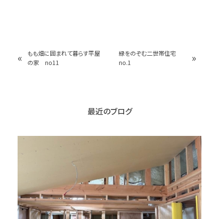
もも畑に囲まれて暮らす平屋
緑をのぞむ二世帯住宅
«
»
の家 no11
no.1
最近のブログ