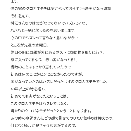
ます。
僕の家のクロガネモチは実がなっておらず（当時実がなる時期）
それを見て、
桝江さんちのは実がなってないけハズレじゃな、
ハハハと一緒に笑ったのを思い出します。
心の中でハズレって言うなと思いながら…
ところが先週の水曜日、
休日の朝に母親が外にあるポストに郵便物を取りに行き、
家に入ってくるなり、「赤い実がなっとる！」
当時のことはすっかり忘れていたので
初めは何のことかピンとこなかったのですが、
実がなっていたのはハズレだったはずのクロガネモチでした。
40年以上の時を経て、
初めてでも実がなったということは、
このクロガネモチはハズレではなく、
当たりのクロガネモチだったということになります。
あの時の庭師さんにどや顔で見せてやりたい気持ちは抑えつつ、
何となく縁起が良さそうな気がするので、