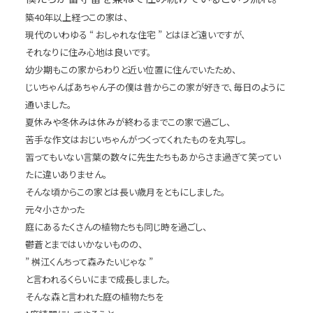
築40年以上経つこの家は、
現代のいわゆる “ おしゃれな住宅 ” とはほど遠いですが、
それなりに住み心地は良いです。
幼少期もこの家からわりと近い位置に住んでいたため、
じいちゃんばあちゃん子の僕は昔からこの家が好きで、毎日のように
通いました。
夏休みや冬休みは休みが終わるまでこの家で過ごし、
苦手な作文はおじいちゃんがつくってくれたものを丸写し。
習ってもいない言葉の数々に先生たちもあからさま過ぎて笑ってい
たに違いありません。
そんな頃からこの家とは長い歳月をともにしました。
元々小さかった
庭にあるたくさんの植物たちも同じ時を過ごし、
鬱蒼とまではいかないものの、
” 桝江くんちって森みたいじゃな ”
と言われるくらいにまで成長しました。
そんな森と言われた庭の植物たちを