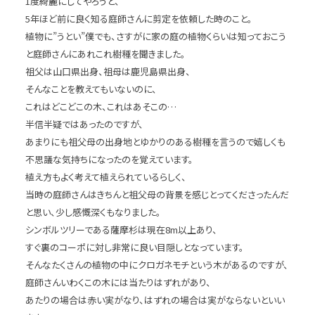
1度綺麗にしてやろうと、
5年ほど前に良く知る庭師さんに剪定を依頼した時のこと。
植物に”うとい”僕でも、さすがに家の庭の植物くらいは知っておこう
と庭師さんにあれこれ樹種を聞きました。
祖父は山口県出身、祖母は鹿児島県出身、
そんなことを教えてもいないのに、
これはどこどこの木、これはあそこの…
半信半疑ではあったのですが、
あまりにも祖父母の出身地とゆかりのある樹種を言うので嬉しくも
不思議な気持ちになったのを覚えています。
植え方もよく考えて植えられているらしく、
当時の庭師さんはきちんと祖父母の背景を感じとってくださったんだ
と思い、少し感慨深くもなりました。
シンボルツリーである薩摩杉は現在8m以上あり、
すぐ裏のコーポに対し非常に良い目隠しとなっています。
そんなたくさんの植物の中にクロガネモチという木があるのですが、
庭師さんいわくこの木には当たりはずれがあり、
あたりの場合は赤い実がなり、はずれの場合は実がならないといい