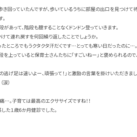
歩き回っていたんですが、歩いているうちに部屋の出口を見つけて
す。
段があって、階段も臆することなくドンドン登っていきます。
けて連れ戻すを何回繰り返したことでしょうか。
たところでもうクタクタ汗だくです…とっても寒い日だったのに…
段を上っていると保育士さんたちに「すごいねー」と褒められるので
の逃げ足は速いよー、頑張って！」と激励の言葉を掛けいただきまし
（涙）
痛…。子育ては最高のエクササイズですね！！
した１歳6か月健診でした。