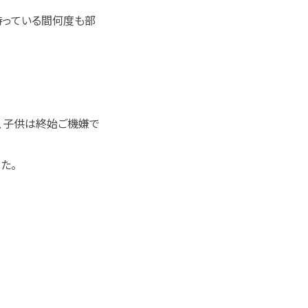
待っている間何度も部
。
、子供は終始ご機嫌で
た。