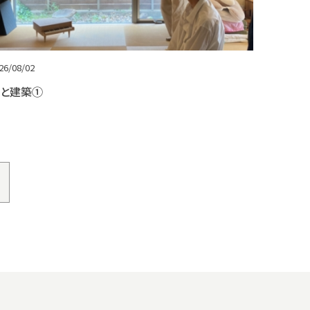
26/08/02
と建築①