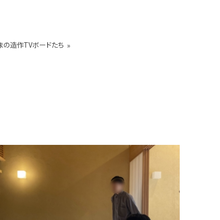
まの造作TVボードたち
»