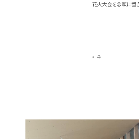
花火大会を念頭に置き
«
森