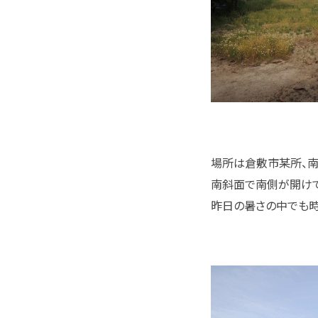
場所は倉敷市某所、南
南斜面で南側が開けて
昨日の暑さの中でも時