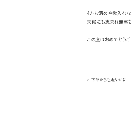
4方お清めや鍬入れな
天候にも恵まれ無事執
この度はおめでとうご
«
下草たちも賑やかに