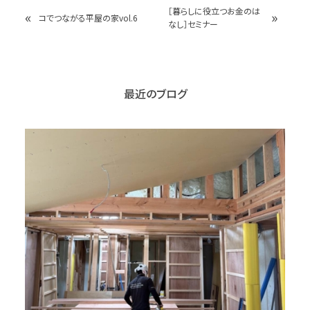
［暮らしに役立つお金のは
«
»
コでつながる平屋の家vol.6
なし］セミナー
最近のブログ