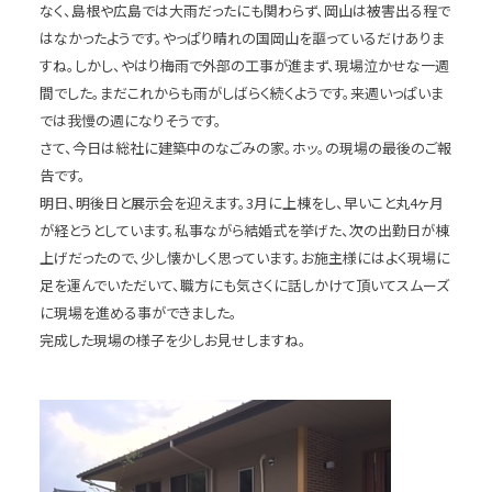
なく、島根や広島では大雨だったにも関わらず、岡山は被害出る程で
はなかったようです。やっぱり晴れの国岡山を謳っているだけありま
すね。しかし、やはり梅雨で外部の工事が進まず、現場泣かせな一週
間でした。まだこれからも雨がしばらく続くようです。来週いっぱいま
では我慢の週になりそうです。
さて、今日は総社に建築中のなごみの家。ホッ。の現場の最後のご報
告です。
明日、明後日と展示会を迎えます。3月に上棟をし、早いこと丸4ヶ月
が経とうとしています。私事ながら結婚式を挙げた、次の出勤日が棟
上げだったので、少し懐かしく思っています。お施主様にはよく現場に
足を運んでいただいて、職方にも気さくに話しかけて頂いてスムーズ
に現場を進める事ができました。
完成した現場の様子を少しお見せしますね。