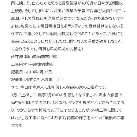
雨に始まり、止んだかと思うと最高気温が40℃近い日々が2週間以
上続き、そしてしまいには台風が直撃の予報です。再び大雨と今回は
高潮、そして暴風にも注意が必要です。なんだか、落ち着かないです
よね。被災地には明日明後日とボランティアの受け付けはしないそ
うです。平和ボケしている岡山県民も今回のことがあって、台風にも
事前に備えるようになりましたね。例年なんて言葉が通用しない年
になりそうです。何事も早め早めの対策を！
所在地：岡山県備前市伊部
工事内容：平屋住宅建築
記載日：2018年7月27日
記載者：株式会社木まま 川上
さて、今日は今週末にお引渡しの備前の家のご紹介です。
3月に上棟して、無事7月中のお引渡しとなりました。洪水の影響で、
備中砂利は全て流され、なくなり、ダンプも被災地へと走らされてお
り、つかまらずの状況です。形にはなりましたが、外構工事に関して
は、少し残工事が残っております。内部の様子をメインに最後のご報
告です。