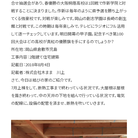
合せ抽選会があり、春優勝の大阪桐蔭高校は1回戦で作新学院と対
戦することに決まりました。作新は毎年のように県予選を勝ち上がっ
てくる強豪校です。対戦が楽しみです。岡山の創志学園は長崎の創生
館と対戦です。この時期は毎年楽しみで、テレビにラジオにフル活用
して逐一チェックしています。明日開幕の甲子園。記念すべき第100
回大会はどの高校が真紅の優勝旗を手にするのでしょうか？
所在地：岡山県倉敷市児島
工事内容：2階建て住宅建築
記載日：2018年8月4日
記載者：株式会社木まま 川上
さて、今日は結びの家のご紹介です。
7月上棟をして、断熱工事まで終わっている状況です。大屋根は屋根
を葺き終わって、中の天井の下地を組んで行っている状況です。電気
の配線に、設備の配管を済ませ、断熱を吹いていきます。