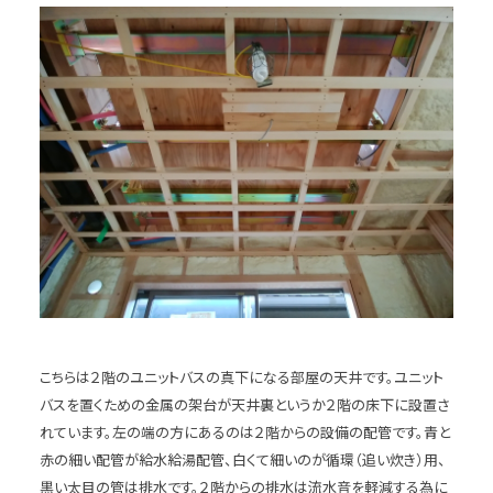
こちらは２階のユニットバスの真下になる部屋の天井です。ユニット
バスを置くための金属の架台が天井裏というか２階の床下に設置さ
れています。左の端の方にあるのは２階からの設備の配管です。青と
赤の細い配管が給水給湯配管、白くて細いのが循環（追い炊き）用、
黒い太目の管は排水です。２階からの排水は流水音を軽減する為に