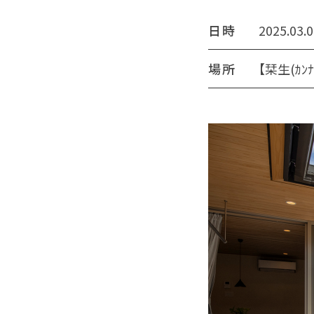
日時
2025.03.
場所
【栞生(ｶ