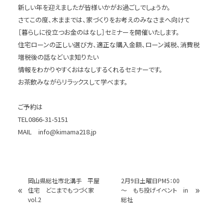
新しい年を迎えましたが皆様いかがお過ごしでしょうか。
さてこの度、木ままでは、家づくりをお考えのみなさまへ向けて
［暮らしに役立つお金のはなし］セミナーを開催いたします。
住宅ローンの正しい選び方、適正な購入金額、ローン減税、消費税
増税後の話などいま知りたい
情報をわかりやすくおはなしするくれるセミナーです。
お茶飲みながらリラックスして学べます。
ご予約は
TEL0866-31-5151
MAIL info@kimama218.jp
岡山県総社市北溝手 平屋
2月9日土曜日PM5：00
«
»
住宅 どこまでもつづく家
～ もち投げイベント in
vol.2
総社