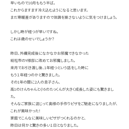
早いもので10月ももう半ば。
これからますます冷え込むようになると思います。
まだ寒暖差がありますので体調を崩さないように気をつけましょう。
しかし時が経つが早いですね。
これは歳のせいでしょうか？
昨日、外構完成後になかなかお邪魔できなかった
総社市のY様邸に改めてお邪魔しました。
来月でお引き渡し後、1年経つという話をした時に
もう１年経つのかと驚きました。
その1年の間に2人の息子さん、
高1のけんちゃんと小5のたっくんが大きく成長した姿にも驚きまし
た。
そんなご家族に混じって奥様の手作りピザをご馳走になりましたが、
これが美味かった！
家庭でこんなに美味しいピザがつくれるのかと、
昨日は何かと驚きの多い１日となりました。