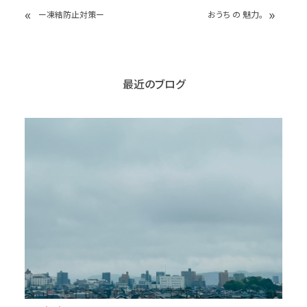
«
»
ー凍結防止対策ー
おうち の 魅力。
最近のブログ