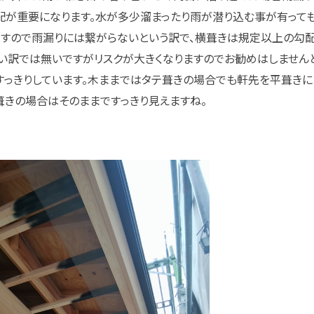
配が重要になります。水が多少溜まったり雨が潜り込む事が有って
ますので雨漏りには繋がらないという訳で、横葺きは規定以上の勾
い訳では無いですがリスクが大きくなりますのでお勧めはしませんと
すっきりしています。木ままではタテ葺きの場合でも軒先を平葺きに
葺きの場合はそのままですっきり見えますね。