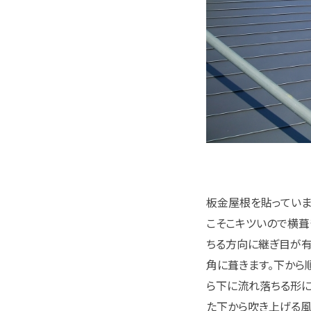
板金屋根を貼っていま
こそこキツいので横葺
ちる方向に継ぎ目が有
角に葺きます。下か
ら下に流れ落ちる形に
た下から吹き上げる