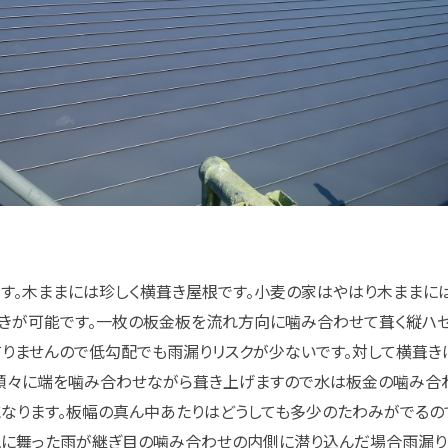
す。木ままには珍しく横葺き屋根です。小麦の家はやはり木ままに
きが可能です。一枚の板金板を流れ方向に噛み合わせて葺く縦ハ
りませんので低勾配でも雨漏りリスクが少ないです。対して横葺き
ら順々に端を噛み合わせながら葺き上げますので水は板金の噛み合
なります。板幅の真ん中あたりはどうしても多少のたわみがでるの
風に舞った雨が継ぎ目の噛み合わせの内側に潜り込んだ場合雨漏り