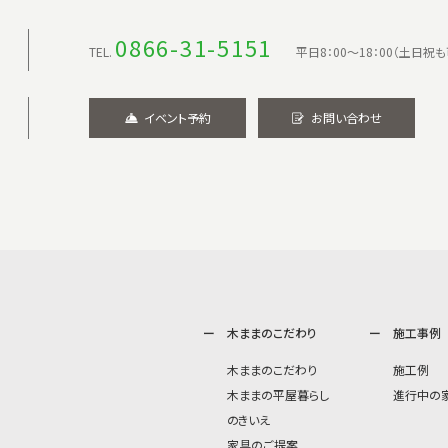
0866-31-5151
TEL.
平日8：00〜18：00（土日祝も
イベント予約
お問い合わせ
木ままのこだわり
施工事例
木ままのこだわり
施工例
木ままの平屋暮らし
進行中の
のきいえ
家具のご提案