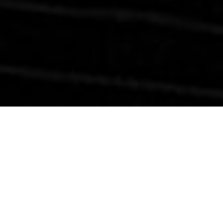
庭や軒、木の素材感を取り入れながら、住む人のライフスタイルやこだわり
さぁ、動き出そう!
がそのままカタチになった木ままの住まい。それぞれの暮らしぶりや個性が
光る、家づくりの事例を紹介します。